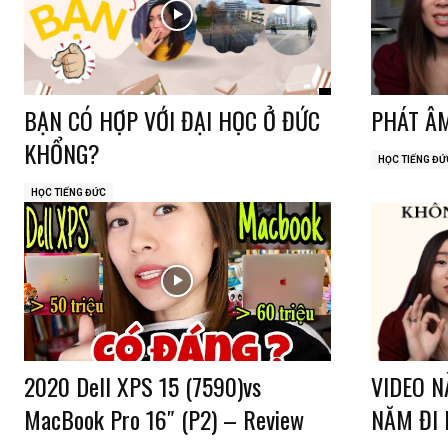
BẠN CÓ HỢP VỚI ĐẠI HỌC Ở ĐỨC
PHÁT ÂM
KHỔNG?
HỌC TIẾNG ĐỨ
HỌC TIẾNG ĐỨC
2020 Dell XPS 15 (7590)vs
VIDEO N
MacBook Pro 16″ (P2) – Review
NĂM ĐI 