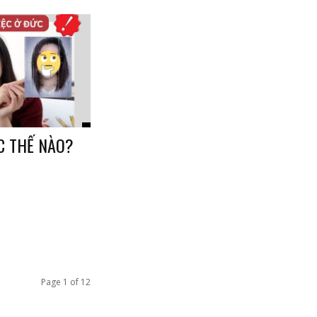
C THẾ NÀO?
Page 1 of 12