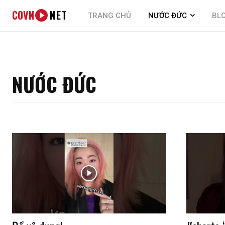
COVN
NET
TRANG CHỦ
NƯỚC ĐỨC
BL
NƯỚC ĐỨC