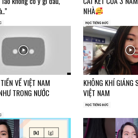
“Tao không có ý gì đâu,
CÁI KẾT CỦA 3 NĂ
..”
NHÀ
C
HỌC TIẾNG ĐỨC
TIỀN VỀ VIỆT NAM
KHÔNG KHÍ GIÁNG 
NHƯ TRONG NƯỚC
VIỆT NAM
HỌC TIẾNG ĐỨC
C