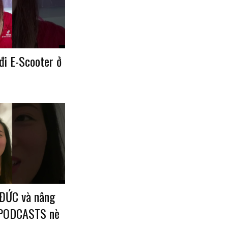
i E-Scooter ở
ĐỨC và nâng
 PODCASTS nè