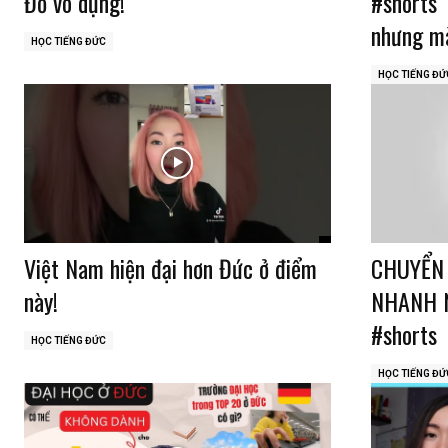
Đồ vô dụng!
#shorts 
nhưng mà
HỌC TIẾNG ĐỨC
HỌC TIẾNG ĐỨ
Việt Nam hiện đại hơn Đức ở điểm
CHUYỂN 
này!
NHANH 
#shorts
HỌC TIẾNG ĐỨC
HỌC TIẾNG ĐỨ