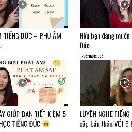
 TIẾNG ĐỨC – PHỤ ÂM
Nếu bạn đang muốn đ
Đức
C
HỌC TIẾNG ĐỨC
ÀY GIÚP BẠN TIẾT KIỆM 5
LUYỆN NGHE TIẾNG 
HỌC TIẾNG ĐỨC
cấp bản thân VỚI 5