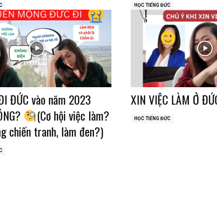
C
HỌC TIẾNG ĐỨC
ĐI ĐỨC vào năm 2023
XIN VIỆC LÀM Ở ĐỨ
ÔNG?
(Cơ hội việc làm?
HỌC TIẾNG ĐỨC
g chiến tranh, làm đen?)
C