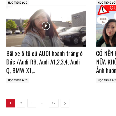
HỌC TIẾNG ĐỨC
HỌC TIẾNG ĐỨ
Bãi xe ô tô cũ AUDI hoành tráng ở
CÓ NÊN 
Đức /Audi R8, Audi A1,2,3,4, Audi
NỮA KH
Q, BMW X1,..
Ảnh hưởn
HỌC TIẾNG ĐỨC
HỌC TIẾNG ĐỨ
...
1
2
3
12