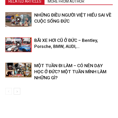
RELATED ARTICLES
MORE FROM AUTHOR
NHỮNG ĐIỀU NGƯỜI VIỆT HIỂU SAI VỀ
CUỘC SỐNG ĐỨC
BÃI XE HƠI CŨ Ở ĐỨC – Bentley,
Porsche, BMW, AUDI,…
MỘT TUẦN ĐI LÀM – CÓ NÊN DẠY
HỌC Ở ĐỨC? MỘT TUẦN MÌNH LÀM
NHỮNG GÌ?