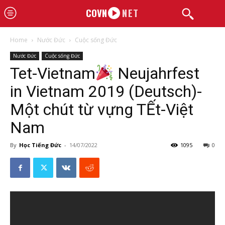
COVN
NET
Home
Nước Đức
Cuộc sống Đức
Nước Đức
Cuộc sống Đức
Tet-Vietnam
Neujahrfest
in Vietnam 2019 (Deutsch)-
Một chút từ vựng TẾt-Việt
Nam
By
Học Tiếng Đức
-
14/07/2022
1095
0