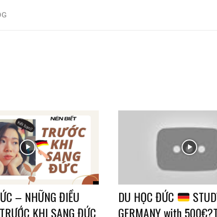
OG
ỨC – NHỮNG ĐIỀU
DU HỌC ĐỨC
STUDY
 TRƯỚC KHI SANG ĐỨC
GERMANY with 500€?T