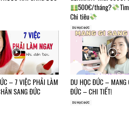
500€/tháng?
Tìm
Chi tiêu
DU HỌC ĐỨC
ỨC – 7 VIỆC PHẢI LÀM
DU HỌC ĐỨC – MANG 
CHÂN SANG ĐỨC
ĐỨC – CHI TIẾT!
DU HỌC ĐỨC