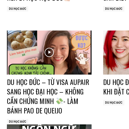
DU HỌC ĐỨC
DU HỌC ĐỨC
DU HỌC ĐỨC – TỪ VISA AUPAIR
DU HỌC Đ
SANG HỌC ĐẠI HỌC – KHÔNG
KHI ĐẶT 
CẦN CHỨNG MINH
- LÀM
DU HỌC ĐỨC
BÁNH PAO DE QUEIJO
DU HỌC ĐỨC