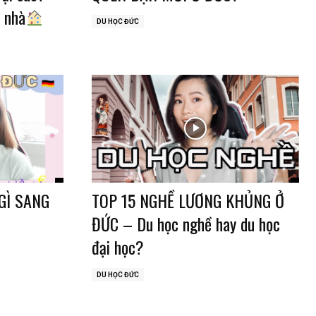
 nhà
DU HỌC ĐỨC
GÌ SANG
TOP 15 NGHỀ LƯƠNG KHỦNG Ở
ĐỨC – Du học nghề hay du học
đại học?
DU HỌC ĐỨC