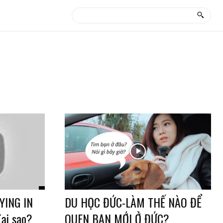
ING IN
DU HỌC ĐỨC-LÀM THẾ NÀO ĐỂ
ại sao?
QUEN BẠN MỚI Ở ĐỨC?