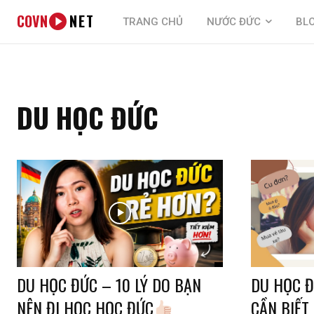
COVN
NET
TRANG CHỦ
NƯỚC ĐỨC
BL
DU HỌC ĐỨC
DU HỌC ĐỨC – 10 LÝ DO BẠN
DU HỌC Đ
NÊN ĐI HỌC HỌC ĐỨC
CẦN BIẾT