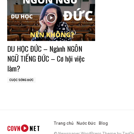
DU HỌC ĐỨC – Ngành NGÔN
NGỮ TIẾNG ĐỨC – Cơ hội việc
làm?
CUỘC SỐNG ĐỨC
Trang chủ
Nước Đức
Blog
COVN
NET
© Newspaper WordPress Theme by TagDi