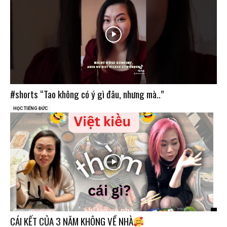
#shorts “Tao không có ý gì đâu, nhưng mà..”
HỌC TIẾNG ĐỨC
CÁI KẾT CỦA 3 NĂM KHÔNG VỀ NHÀ