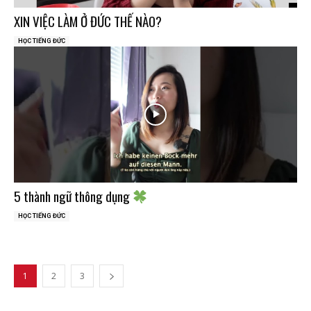
XIN VIỆC LÀM Ở ĐỨC THẾ NÀO?
HỌC TIẾNG ĐỨC
5 thành ngữ thông dụng
HỌC TIẾNG ĐỨC
1
2
3