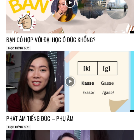
BẠN CÓ HỢP VỚI ĐẠI HỌC Ở ĐỨC KHỔNG?
HỌC TIẾNG ĐỨC
PHÁT ÂM TIẾNG ĐỨC – PHỤ ÂM
HỌC TIẾNG ĐỨC