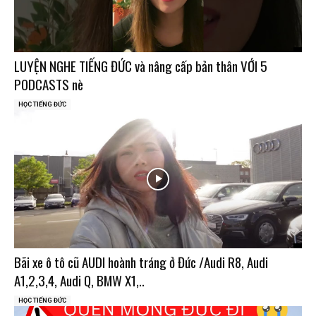
LUYỆN NGHE TIẾNG ĐỨC và nâng cấp bản thân VỚI 5
PODCASTS nè
HỌC TIẾNG ĐỨC
Bãi xe ô tô cũ AUDI hoành tráng ở Đức /Audi R8, Audi
A1,2,3,4, Audi Q, BMW X1,..
HỌC TIẾNG ĐỨC