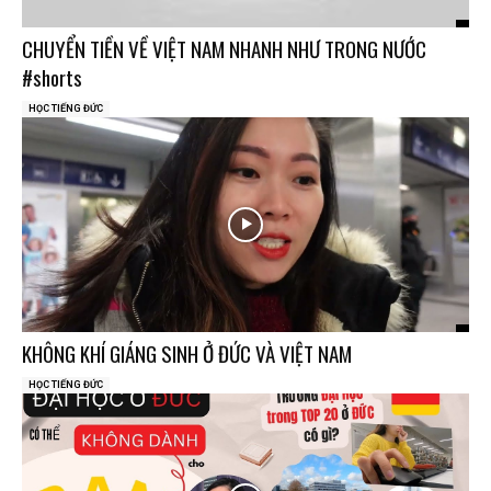
CHUYỂN TIỀN VỀ VIỆT NAM NHANH NHƯ TRONG NƯỚC
#shorts
HỌC TIẾNG ĐỨC
KHÔNG KHÍ GIÁNG SINH Ở ĐỨC VÀ VIỆT NAM
HỌC TIẾNG ĐỨC