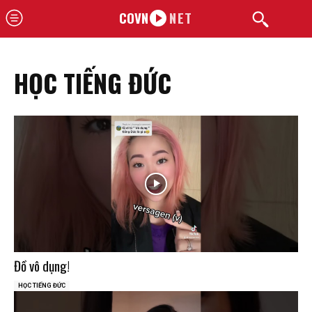
COVN
NET
HỌC TIẾNG ĐỨC
Đồ vô dụng!
HỌC TIẾNG ĐỨC