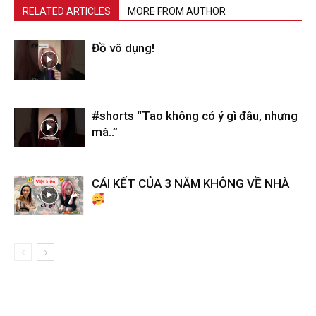
RELATED ARTICLES
MORE FROM AUTHOR
Đồ vô dụng!
#shorts “Tao không có ý gì đâu, nhưng
mà..”
CÁI KẾT CỦA 3 NĂM KHÔNG VỀ NHÀ