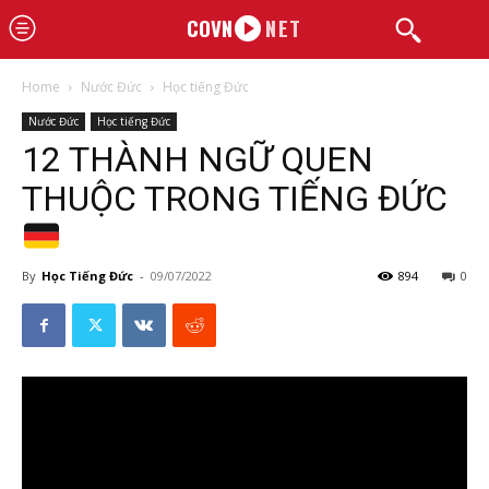
COVN
NET
Home
Nước Đức
Học tiếng Đức
Nước Đức
Học tiếng Đức
12 THÀNH NGỮ QUEN
THUỘC TRONG TIẾNG ĐỨC
By
Học Tiếng Đức
-
09/07/2022
894
0