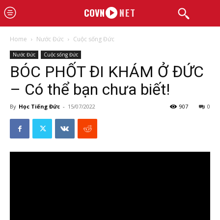
COVN
NET
Home
Nước Đức
Cuộc sống Đức
Nước Đức
Cuộc sống Đức
BÓC PHỐT ĐI KHÁM Ở ĐỨC
– Có thể bạn chưa biết!
By
Học Tiếng Đức
-
15/07/2022
907
0