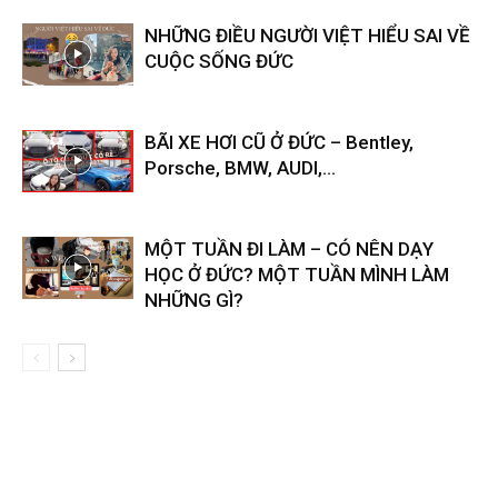
NHỮNG ĐIỀU NGƯỜI VIỆT HIỂU SAI VỀ
CUỘC SỐNG ĐỨC
BÃI XE HƠI CŨ Ở ĐỨC – Bentley,
Porsche, BMW, AUDI,…
MỘT TUẦN ĐI LÀM – CÓ NÊN DẠY
HỌC Ở ĐỨC? MỘT TUẦN MÌNH LÀM
NHỮNG GÌ?