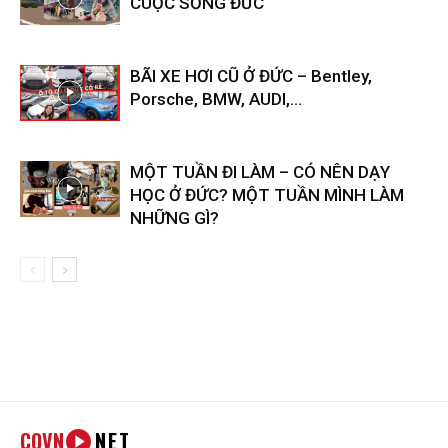
CUỘC SỐNG ĐỨC
BÃI XE HƠI CŨ Ở ĐỨC – Bentley,
Porsche, BMW, AUDI,…
MỘT TUẦN ĐI LÀM – CÓ NÊN DẠY
HỌC Ở ĐỨC? MỘT TUẦN MÌNH LÀM
NHỮNG GÌ?
COVN
NET