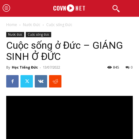
COVN
NET
Home
Nước Đức
Cuộc sống Đức
Nước Đức
Cuộc sống Đức
Cuộc sống ở Đức – GIÁNG
SINH Ở ĐỨC
By
Học Tiếng Đức
-
13/07/2022
845
0