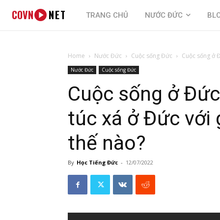
COVN
NET
TRANG CHỦ
NƯỚC ĐỨC
BL
Home
Nước Đức
Cuộc sống Đức
Cuộc sống ở Đ
Nước Đức
Cuộc sống Đức
Cuộc sống ở Đứ
túc xá ở Đức với 
thế nào?
By
Học Tiếng Đức
-
12/07/2022