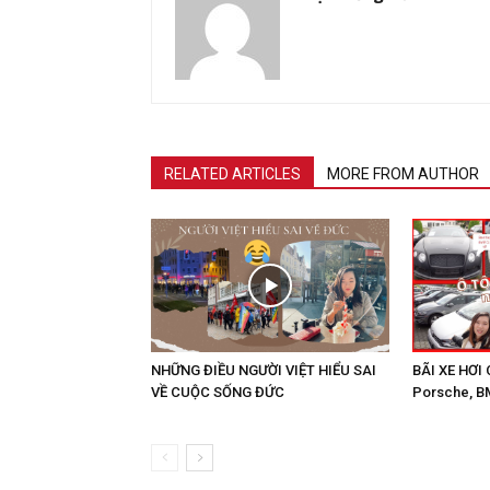
RELATED ARTICLES
MORE FROM AUTHOR
NHỮNG ĐIỀU NGƯỜI VIỆT HIỂU SAI
BÃI XE HƠI 
VỀ CUỘC SỐNG ĐỨC
Porsche, B