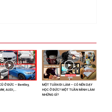
CŨ Ở ĐỨC – Bentley,
MỘT TUẦN ĐI LÀM – CÓ NÊN DẠY
MW, AUDI,…
HỌC Ở ĐỨC? MỘT TUẦN MÌNH LÀM
NHỮNG GÌ?