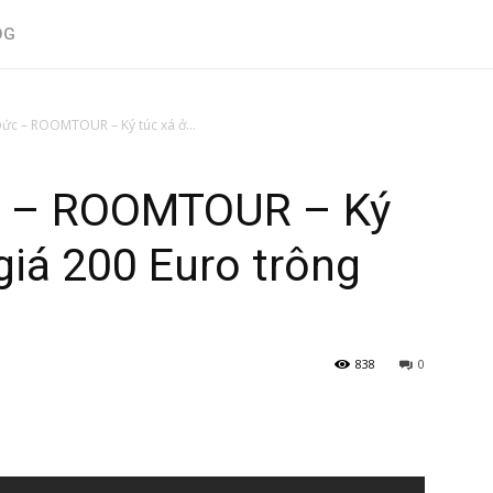
OG
ức – ROOMTOUR – Ký túc xá ở...
c – ROOMTOUR – Ký
giá 200 Euro trông
838
0