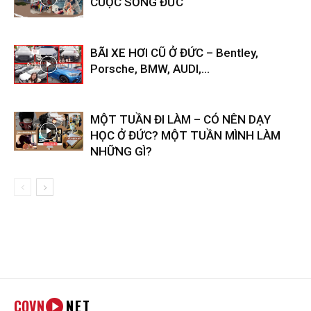
CUỘC SỐNG ĐỨC
BÃI XE HƠI CŨ Ở ĐỨC – Bentley,
Porsche, BMW, AUDI,…
MỘT TUẦN ĐI LÀM – CÓ NÊN DẠY
HỌC Ở ĐỨC? MỘT TUẦN MÌNH LÀM
NHỮNG GÌ?
COVN
NET