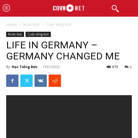
COVN
NET
Home
Nước Đức
Cuộc sống Đức
Nước Đức
Cuộc sống Đức
LIFE IN GERMANY –
GERMANY CHANGED ME
By
Học Tiếng Đức
-
13/07/2022
873
0