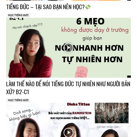
TIẾNG ĐỨC – TẠI SAO BẠN NÊN HỌC?
HỌC TIẾNG ĐỨC
LÀM THẾ NÀO ĐỂ NÓI TIẾNG ĐỨC TỰ NHIÊN NHƯ NGƯỜI BẢN
XỨ? B2-C1
HỌC TIẾNG ĐỨC