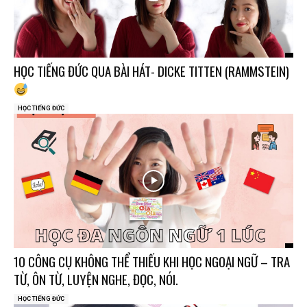
HỌC TIẾNG ĐỨC QUA BÀI HÁT- DICKE TITTEN (RAMMSTEIN)
HỌC TIẾNG ĐỨC
10 CÔNG CỤ KHÔNG THỂ THIẾU KHI HỌC NGOẠI NGỮ – TRA
TỪ, ÔN TỪ, LUYỆN NGHE, ĐỌC, NÓI.
HỌC TIẾNG ĐỨC