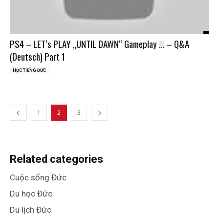
PS4 – LET‘s PLAY „UNTIL DAWN“ Gameplay !!! – Q&A
(Deutsch) Part 1
HỌC TIẾNG ĐỨC
1
2
3
Related categories
Cuộc sống Đức
Du học Đức
Du lịch Đức