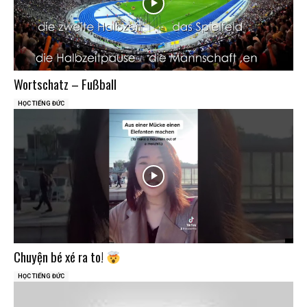
Wortschatz – Fußball
HỌC TIẾNG ĐỨC
Chuyện bé xé ra to!
HỌC TIẾNG ĐỨC