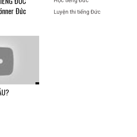
TIẾNG ĐỨC
Học tiếng Đức
önner Đức
Luyện thi tiếng Đức
ÂU?