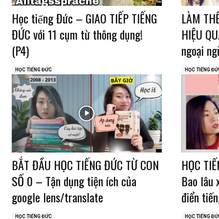
Học tiếng Đức – GIAO TIẾP TIẾNG
LÀM THẾ
ĐỨC với 11 cụm từ thông dụng!
HIỆU QU
(P4)
ngoại n
HỌC TIẾNG ĐỨC
HỌC TIẾNG ĐỨ
BẮT ĐẦU HỌC TIẾNG ĐỨC TỪ CON
HỌC TIẾ
SỐ 0 – Tận dụng tiện ích của
Bao lâu 
google lens/translate
điển tiế
HỌC TIẾNG ĐỨC
HỌC TIẾNG ĐỨ