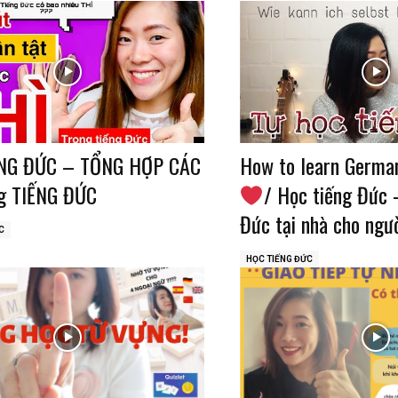
NG ĐỨC – TỔNG HỢP CÁC
How to learn German
ng TIẾNG ĐỨC
/ Học tiếng Đức 
Đức tại nhà cho ngườ
C
HỌC TIẾNG ĐỨC