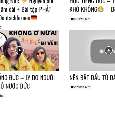
tiếng Đức
Nguyên âm
HỌC TIẾNG ĐỨC – 
âm dài + Bài tập PHÁT
KHÓ KHÔNG
– D
Deutschlernen
HỌC TIẾNG ĐỨC
C
NG ĐỨC – LÝ DO NGƯỜI
NÊN BẮT ĐẦU TỪ Đ
BỎ NƯỚC ĐỨC
HỌC TIẾNG ĐỨC
ỨC