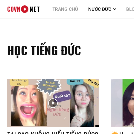
COVN
NET
TRANG CHỦ
NƯỚC ĐỨC
BL
HỌC TIẾNG ĐỨC