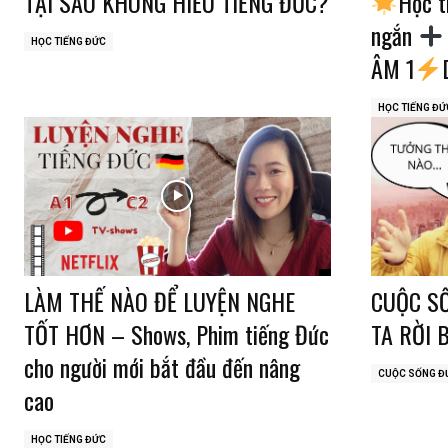
TẠI SAO KHÔNG HIỂU TIẾNG ĐỨC?
Học 
ngắn
HỌC TIẾNG ĐỨC
ÂM 1
HỌC TIẾNG ĐỨ
LÀM THẾ NÀO ĐỂ LUYỆN NGHE
CUỘC SỐ
TỐT HƠN – Shows, Phim tiếng Đức
TA RỜI 
cho người mới bắt đầu đến nâng
CUỘC SỐNG Đ
cao
HỌC TIẾNG ĐỨC