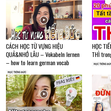
CÁCH HỌC TỪ VỰNG HIỆU
HỌC TIẾ
QUẢ&NHỚ LÂU – Vokabeln lernen
THÌ tro
– how to learn german vocab
HỌC TIẾNG ĐỨ
HỌC TIẾNG ĐỨC