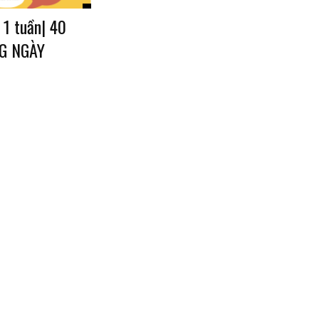
 1 tuần| 40
G NGÀY