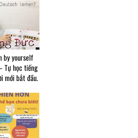
 by yourself
– Tự học tiếng
i mới bắt đầu.