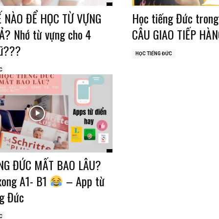
 NÀO ĐỂ HỌC TỪ VỰNG
Học tiếng Đức trong
Ả? Nhớ từ vựng cho 4
CÂU GIAO TIẾP HÀN
gữ???
HỌC TIẾNG ĐỨC
C
NG ĐỨC MẤT BAO LÂU?
xong A1- B1
– App từ
ng Đức
C