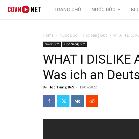
COVN
NET
TRANG CHỦ
NƯỚC ĐỨC
BL
Home
Nước Đức
Học tiếng Đức
WHAT I DISLI
Nước Đức
Học tiếng Đức
WHAT I DISLIK
Was ich an Deut
By
Học Tiếng Đức
-
13/07/2022