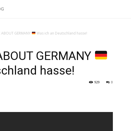
OG
KE ABOUT GERMANY
Was ich an Deutschland hasse!
E ABOUT GERMANY
schland hasse!
929
0