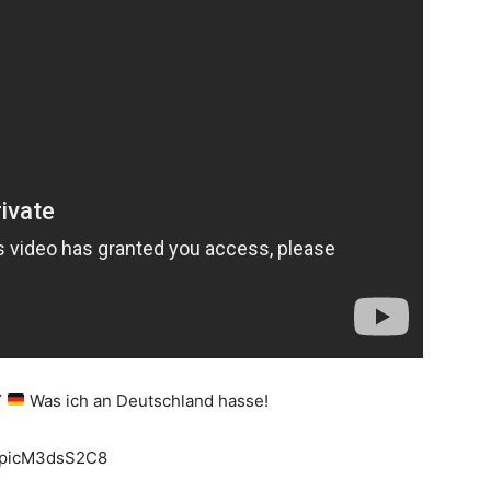
Y
Was ich an Deutschland hasse!
v=picM3dsS2C8