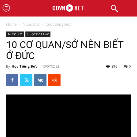
COVN
NET
Home
Nước Đức
Cuộc sống Đức
Nước Đức
Cuộc sống Đức
10 CƠ QUAN/SỞ NÊN BIẾT
Ở ĐỨC
By
Học Tiếng Đức
-
13/07/2022
896
0