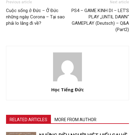
Previous article
Next article
Cuộc sống ở Đức – Ở Đức
PS4 – GAME KINH DI – LET’S
những ngày Corona – Tại sao
PLAY „UNTIL DAWN“
phải lo lắng đi về?
GAMEPLAY (Deutsch) – Q&A
(Part2)
Học Tiếng Đức
RELATED ARTICLES
MORE FROM AUTHOR