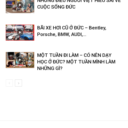
NHỮNG ĐIỀU NGƯỜI VIỆT HIỂU SAI VỀ
CUỘC SỐNG ĐỨC
BÃI XE HƠI CŨ Ở ĐỨC – Bentley,
Porsche, BMW, AUDI,…
MỘT TUẦN ĐI LÀM – CÓ NÊN DẠY
HỌC Ở ĐỨC? MỘT TUẦN MÌNH LÀM
NHỮNG GÌ?