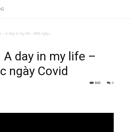
OG
– A day in my life – Một ngày...
A day in my life –
c ngày Covid
845
0