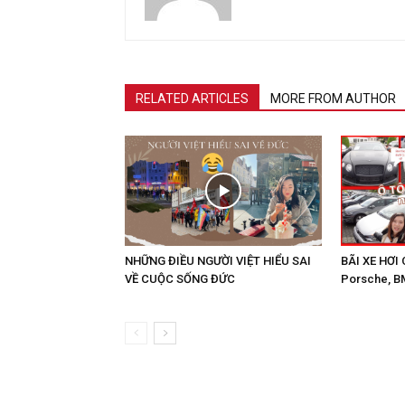
RELATED ARTICLES
MORE FROM AUTHOR
NHỮNG ĐIỀU NGƯỜI VIỆT HIỂU SAI
BÃI XE HƠI 
VỀ CUỘC SỐNG ĐỨC
Porsche, B