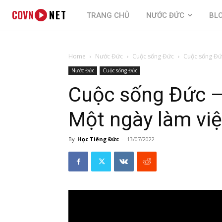
COVN
NET
TRANG CHỦ
NƯỚC ĐỨC
BL
Home
Nước Đức
Cuộc sống Đức
Cuộc sống Đức 
Nước Đức
Cuộc sống Đức
Cuộc sống Đức – 
Một ngày làm việ
By
Học Tiếng Đức
-
13/07/2022