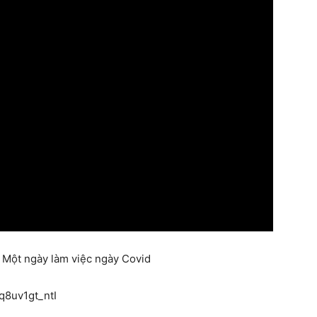
– Một ngày làm việc ngày Covid
q8uv1gt_ntI