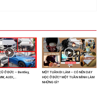
CŨ Ở ĐỨC – Bentley,
MỘT TUẦN ĐI LÀM – CÓ NÊN DẠY
MW, AUDI,…
HỌC Ở ĐỨC? MỘT TUẦN MÌNH LÀM
NHỮNG GÌ?