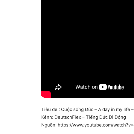
Tiêu đề : Cuộc sống Đức – A day in my life 
Kênh: DeutschFlex – Tiếng Đức Di Động
Nguồn: https://www.youtube.com/watch?v=