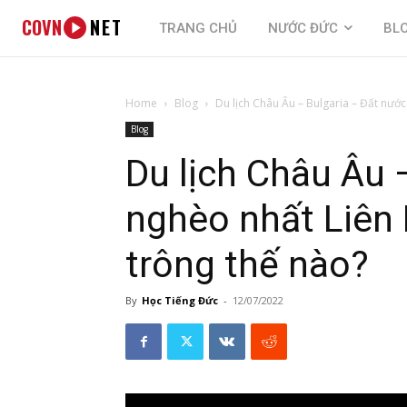
COVN
NET
TRANG CHỦ
NƯỚC ĐỨC
BL
Home
Blog
Du lịch Châu Âu – Bulgaria – Đất nước
Blog
Du lịch Châu Âu 
nghèo nhất Liên
trông thế nào?
By
Học Tiếng Đức
-
12/07/2022