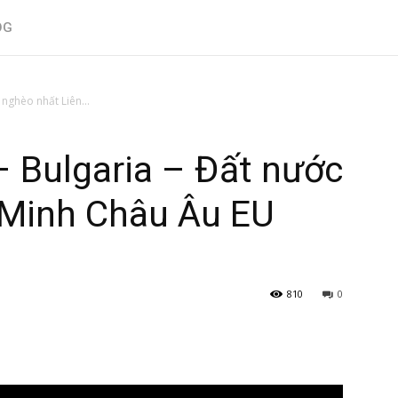
OG
 nghèo nhất Liên...
– Bulgaria – Đất nước
 Minh Châu Âu EU
810
0