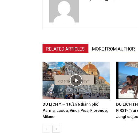
RELATED ARTICLES
MORE FROM AUTHOR
DU LỊCH Ý – 1 tuần 6 thành phố
DU LỊCH T
Parma, Lucca, Vinci, Pisa, Florence,
FIRST- Trải 
Milano
Jungfraujo