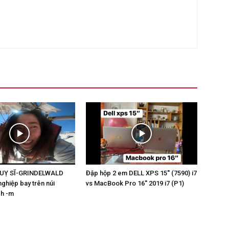
HUỴ SĨ-GRINDELWALD
Đập hộp 2 em DELL XPS 15'' (7590) i7
nghiệp bay trên núi
vs MacBook Pro 16'' 2019 i7 (P1)
ch -m