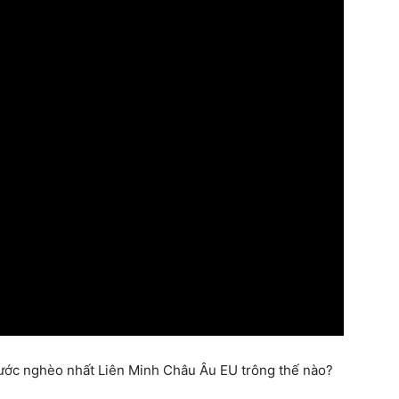
 nước nghèo nhất Liên Minh Châu Âu EU trông thế nào?