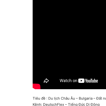
Tiêu đề : Du lịch Châu Âu – Bulgaria – Đất
Kênh: DeutschFlex – Tiếng Đức Di Động