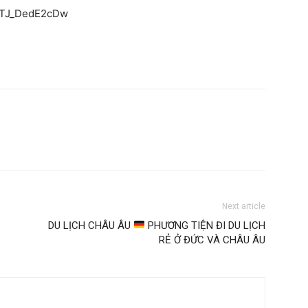
v=TJ_DedE2cDw
Next article
DU LỊCH CHÂU ÂU
PHƯƠNG TIỆN ĐI DU LỊCH
RẺ Ở ĐỨC VÀ CHÂU ÂU