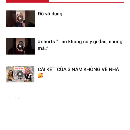
Đồ vô dụng!
#shorts “Tao không có ý gì đâu, nhưng
mà..”
CÁI KẾT CỦA 3 NĂM KHÔNG VỀ NHÀ