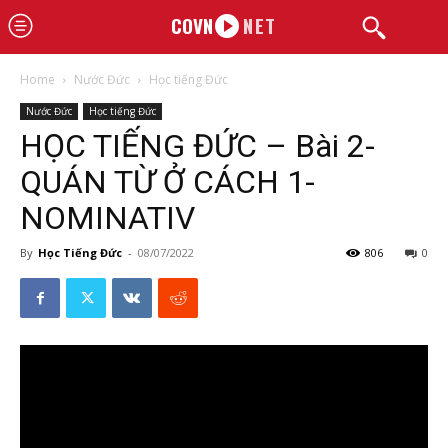
COVN
NET
Home
Nước Đức
Học tiếng Đức
Nước Đức
Học tiếng Đức
HỌC TIẾNG ĐỨC – Bài 2-
QUÁN TỪ Ở CÁCH 1-
NOMINATIV
By
Học Tiếng Đức
-
08/07/2022
806
0