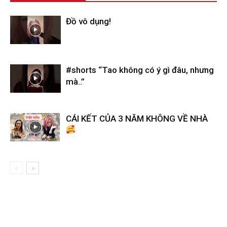
Đồ vô dụng!
#shorts “Tao không có ý gì đâu, nhưng
mà..”
CÁI KẾT CỦA 3 NĂM KHÔNG VỀ NHÀ