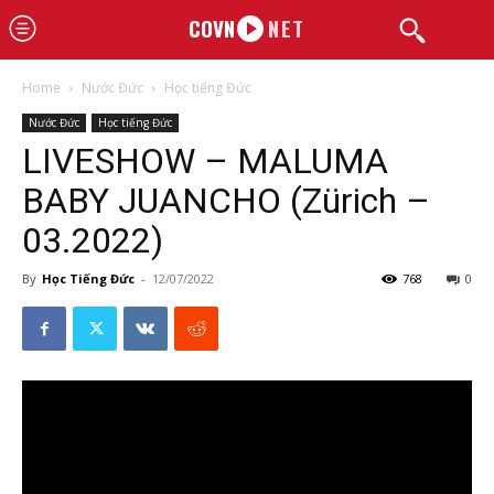
COVN
NET
Home
Nước Đức
Học tiếng Đức
Nước Đức
Học tiếng Đức
LIVESHOW – MALUMA
BABY JUANCHO (Zürich –
03.2022)
By
Học Tiếng Đức
-
12/07/2022
768
0