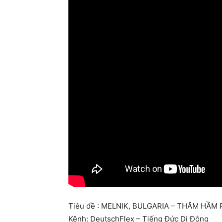
Tiêu đề : MELNIK, BULGARIA – THĂM HẦ
Kênh: DeutschFlex – Tiếng Đức Di Động