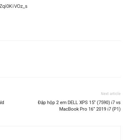
=Zqi0KiVOz_s
Next article
ld
Đập hộp 2 em DELL XPS 15'' (7590) i7 vs
MacBook Pro 16'' 2019 i7 (P1)