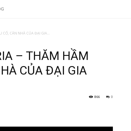
OG
 CỔ, CĂN NHÀ CỦA ĐẠI GIA...
RIA – THĂM HẦM
HÀ CỦA ĐẠI GIA
866
0