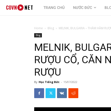
COVN
NET
TRANG CHỦ
NƯỚC ĐỨC
BL
Home
Blog
MELNIK, BULGARIA – THĂM HẦM RƯỢU
Blog
MELNIK, BULGA
RƯỢU CỔ, CĂN N
RƯỢU
By
Học Tiếng Đức
-
15/07/2022