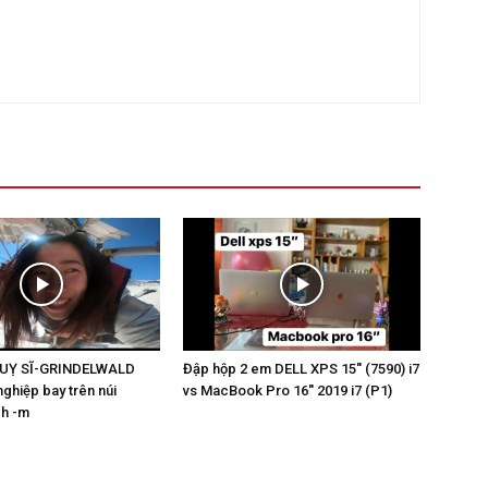
HUỴ SĨ-GRINDELWALD
Đập hộp 2 em DELL XPS 15'' (7590) i7
nghiệp bay trên núi
vs MacBook Pro 16'' 2019 i7 (P1)
ch -m