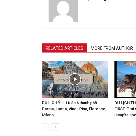
RELATED ARTICLES
MORE FROM AUTHOR
DU LỊCH Ý – 1 tuần 6 thành phố
DU LỊCH T
Parma, Lucca, Vinci, Pisa, Florence,
FIRST- Trải 
Milano
Jungfraujo