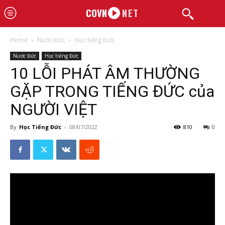
COVN
NET
Home
Nước Đức
Học tiếng Đức
Nước Đức
Học tiếng Đức
10 LỖI PHÁT ÂM THƯỜNG
GẶP TRONG TIẾNG ĐỨC của
NGƯỜI VIỆT
By
Học Tiếng Đức
-
08/07/2022
810
0