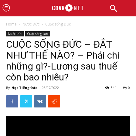
COVN
NET
Home
Nước Đức
Cuộc sống Đức
Nước Đức
Cuộc sống Đức
CUỘC SỐNG ĐỨC – ĐẮT
NHƯ THẾ NÀO? – Phải chi
những gì?-Lương sau thuế
còn bao nhiêu?
By
Học Tiếng Đức
-
08/07/2022
844
0