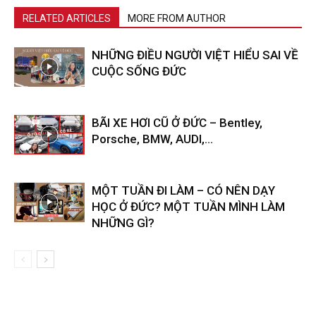
RELATED ARTICLES
MORE FROM AUTHOR
NHỮNG ĐIỀU NGƯỜI VIỆT HIỂU SAI VỀ
CUỘC SỐNG ĐỨC
BÃI XE HƠI CŨ Ở ĐỨC – Bentley,
Porsche, BMW, AUDI,…
MỘT TUẦN ĐI LÀM – CÓ NÊN DẠY
HỌC Ở ĐỨC? MỘT TUẦN MÌNH LÀM
NHỮNG GÌ?