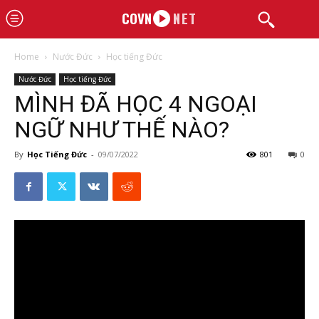
COVN
NET
Home
Nước Đức
Học tiếng Đức
Nước Đức
Học tiếng Đức
MÌNH ĐÃ HỌC 4 NGOẠI
NGỮ NHƯ THẾ NÀO?
By
Học Tiếng Đức
-
09/07/2022
801
0