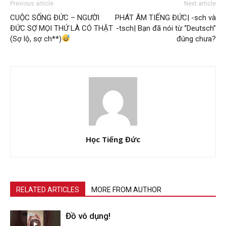
Previous article
Next article
CUỘC SỐNG ĐỨC – NGƯỜI
PHÁT ÂM TIẾNG ĐỨC| -sch và
ĐỨC SỢ MỌI THỨ LÀ CÓ THẬT
-tsch| Bạn đã nói từ “Deutsch”
(Sợ lộ, sợ ch**)
đúng chưa?
Học Tiếng Đức
RELATED ARTICLES
MORE FROM AUTHOR
Đồ vô dụng!