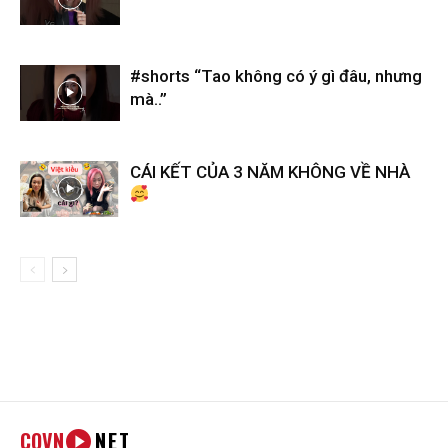
#shorts “Tao không có ý gì đâu, nhưng
mà..”
CÁI KẾT CỦA 3 NĂM KHÔNG VỀ NHÀ
COVN
NET