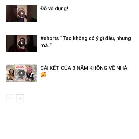
Đồ vô dụng!
#shorts “Tao không có ý gì đâu, nhưng
mà..”
CÁI KẾT CỦA 3 NĂM KHÔNG VỀ NHÀ